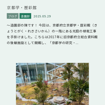
京都学・歴彩館
2025.05.29
ブログ
造園部
～造園部の陳です！ 今回は、京都府立京都学・歴彩館（き
ょうとがく・れきさいかん）の一階にある光庭の植栽工事
を手掛けました。こちらは2017年に旧京都府立総合資料館
の後継施設として開館し、「京都学の研究・...